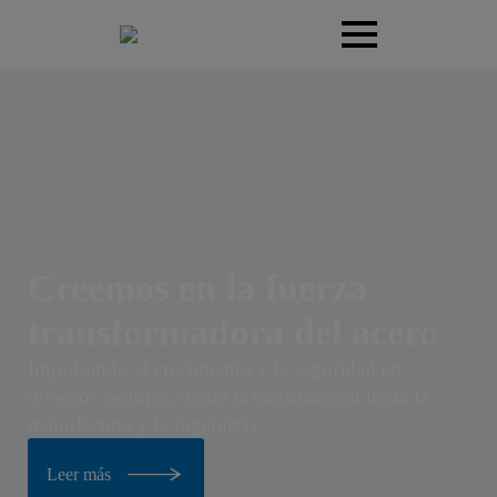
Portal de Clientes
Realizar un reporte: Línea de
E
Portal de Proveedores
Valores
Creemos en la fuerza
transformadora del acero
Impulsando el crecimiento y la seguridad en
diversos sectores, desde la construcción hasta la
manufactura y la ingeniería.
Leer más