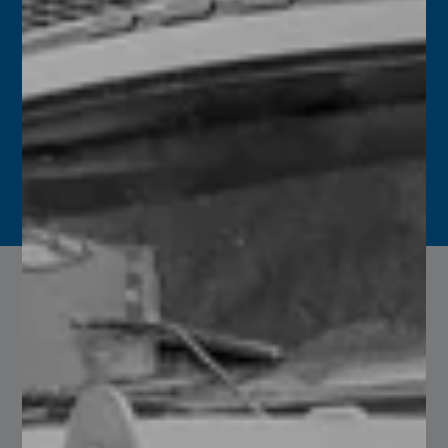
Somos su proveedor
de Acero
En Serviacero ofrecemos una amplia gama de productos de
acero, que incluyen barras, láminas, tubos y estructuras,
diseñados para aplicaciones industriales, de construcción y
manufactura.
Leer más