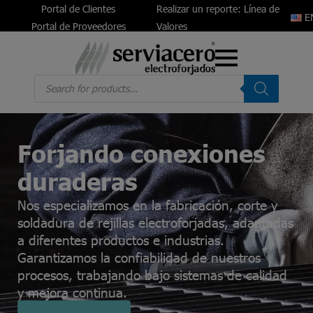
Portal de Clientes
Realizar un reporte: Línea de
E
Portal de Proveedores
Valores
Products
search
Forjando conexiones
duraderas
Nos especializamos en la fabricación, corte y
soldadura de rejillas electroforjadas, adaptadas
a diferentes productos e industrias.
Garantizamos la confiabilidad de nuestros
procesos, trabajando bajo sistemas de calidad
y mejora continua.