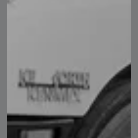
Si buscas más información sobre nuestros productos y
servicios, no dudes en ponerte en contacto con
nosotros. Nuestro equipo de expertos responderá todas
tus preguntas relacionadas con tu proyecto y te ayudará
en lo que necesites.
Contáctanos
Estamos disponibles por teléfono, correo
electrónico o a través del formulario de contacto a
continuación.
Nombre
(Required)
Nombre
Apellido
Email