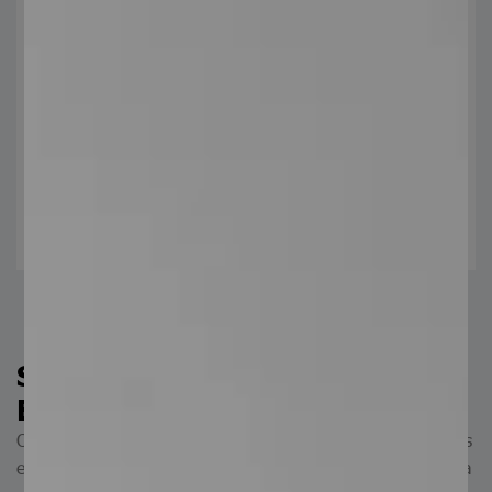
Mezzanines
Soluciones versátiles que transforman tus ambientes. Agregan
una dimensión adicional a tus necesidades.
Servicios de Serviacero
Electroforjados
Ofrecemos servicios integrales adaptados a las necesidades
específicas de cada proyecto. Gracias a nuestra experiencia