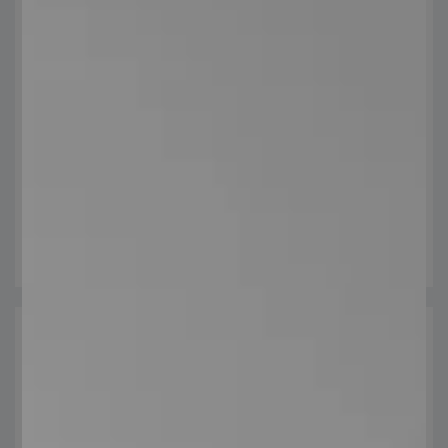
Elementos Arquitectónicos
Cada producto está diseñado para destacar tanto
estéticamente como en su utilidad práctica.