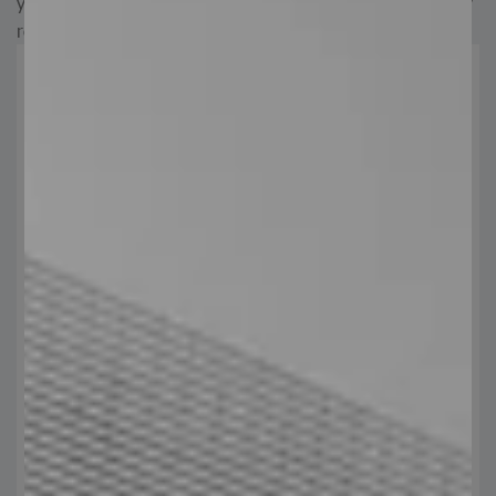
y dedicación, brindamos soluciones duraderas, eficientes y
rentables.
Acabados de rejilla electroforjada y
elementos
Nos adaptamos a las necesidades, combinando resistencia,
estética y durabilidad en cada acabado.