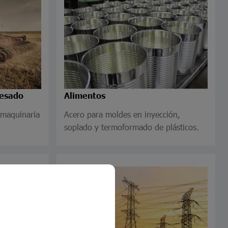
pesado
Alimentos
 maquinaria
Acero para moldes en inyección,
soplado y termoformado de plásticos.