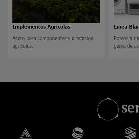
Implementos Agricolas
Línea Bla
Acero para componentes y artefactos
Potencia tu
agricolas.
gama de ac