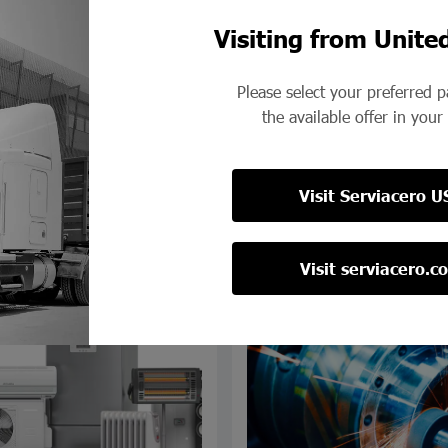
Visiting from Unite
Please select your preferred 
the available offer in your
ión
Electrónica
stra amplia gama de
Descubre nuestra variedad d
para el funcionamiento de a
Visit Serviacero U
electrónicos.
Visit serviacero.c