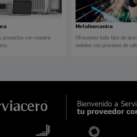
nca
Metalmecanica
s proyectos con nuestra
Ofrecemos todo tipo de acer
ero.
metales con procesos de cal
Bienvenido a Servi
tu proveedor con