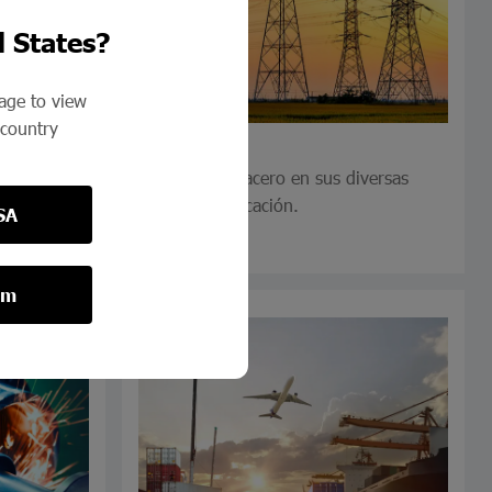
d States?
page to view
 country
Energética
e acero
Abastecemos acero en sus diversas
paratos
gamas de aplicación.
SA
om