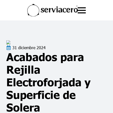
Portal de Clientes
Realizar un reporte: Línea de
E
Portal de Proveedores
Valores
31 diciembre 2024
Acabados para
Rejilla
Electroforjada y
Superficie de
Solera