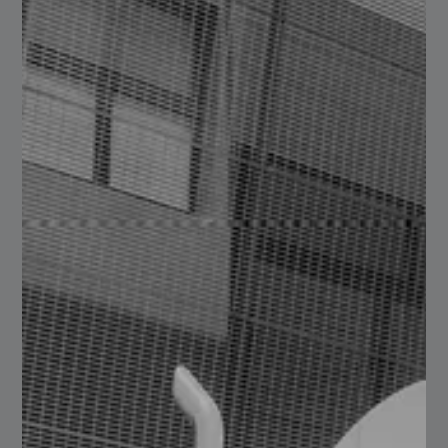
Por otro lado, el acero 8620 utilizado en
aplicaciones de alta resistencia al desgaste en la
superficie y tenacidad en el núcleo. El acero 8620
tiene como principal característica que es tenaz en
su núcleo, ayudando a que las piezas fabricadas no
se fracturen. Recocido con una dureza estimada ~
150 HBN (~ 80 HRB) como estirado en frío.
Sus aplicaciones principales están destinadas a
aquellas en donde es necesario conferir una dureza
elevada en la superficie y contrarrestar el desgaste
ocasionado por el contacto dinámico metal – metal.