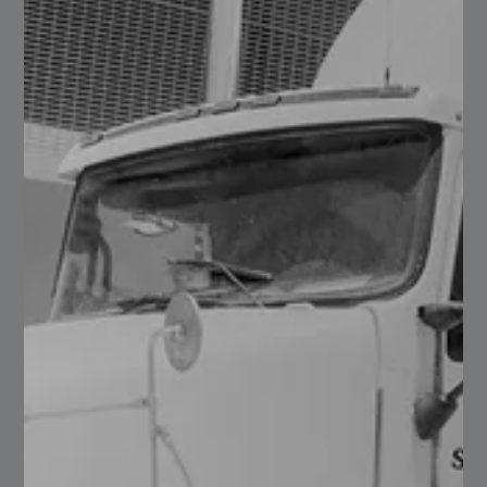
Aplicaciones de los Aceros
Grado Maquinaria
Engranes
Coronas
Piñones
Componentes automotrices
Flechas
Árboles de levas
En el caso de 4140 recocido, tiene una dureza
estimada de ~ 190 HB (~ 91 HRB), es un acero con
el cual fabricamos nuestra pieza, y posteriormente
la sometemos a un tratamiento térmico (temple y
revenido) con el propósito de elevar su dureza (~50
– 52 HRC máx.).
En su condición de tratado, es un acero que
comercializamos con dureza media entre ~ 248 –