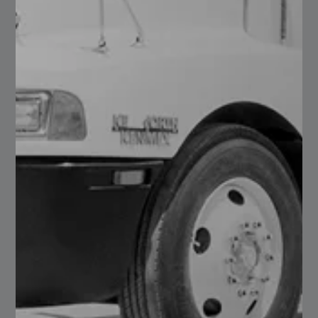
301 HB (~ 24 – 32 HRC); con esta presentación se
fabrica la pieza requerida y se coloca a trabajar sin
la necesidad de someterse a un tratamiento térmico
adicional.
En Serviacero Especiales manejamos 4140R, 4140T,
9840T, 8620 y 8620H.
Para conocer más sobre los aceros grado
maquinaria acércate a nosotros contamos con un
equipo que puede atender tus solicitudes, contamos
con información técnica adicional que sin duda
alguna ayudarán a mejorar tus procesos dónde la
aplicación principal sean los aceros grado
maquinaria.
Conoce más temas interesantes dentro de nuestro
sitio