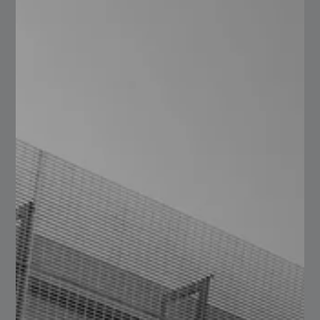
aleaciones cómo el 9840, el cual es un acero de
acero de baja aleación del tipo Cr – Ni – Mo para
aplicaciones mecánicas (flechas, engranes coronas,
etc.); su templabilidad es superior que el acero 4140
(uniformidad de dureza de la superficie al núcleo), y
con mejor resistencia a la fatiga mecánica.
Al igual que los aceros de medio carbono, deben
tomarse precauciones si será sometido a procesos
de soldadura.
En condición de recocido puede ser sometido a
endurecimiento por temple y revenido a valores de
dureza alrededor de (~ 50 HRC).