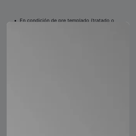
En condición de pre templado (tratado o
bonificado), posee una buena combinación de
tenacidad y resistencia que le permite su uso
directo en aplicaciones de partes de
maquinaria.
En su condición de pre templado(tratado),
puede nitrurarse o incrementar su dureza por
temple a la flama o inducción.
Puede soldarse; sin embargo, deben de
tomarse en cuenta ciertas precauciones a fin
de disminuir el riesgo de fractura.
Otros aceros grado
maquinaria
Además del uso común del acero 4140 existen