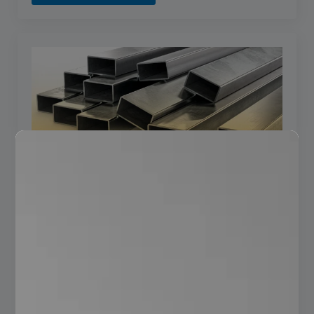
¿Qué es un PTR?
servadmn
octubre 1, 2025
No hay comentarios
PTR El Perfil Tubular Rectangular (PTR) es un tipo de tubo
de acero. Se usa mucho en la construcción y la industria.
Esto es por su resistencia, durabilidad y versatilidad.…