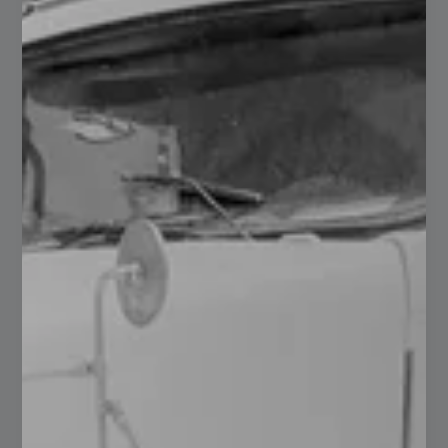
7 Beneficios del servicio de corte
láser en nuestros tubulares
servadmn
septiembre 27, 2024
No hay comentarios
El Servicio de Corte Láser ha revolucionado la industria de
la fabricación, ofreciendo una precisión y eficiencia sin
precedentes en el procesamiento de materiales. Entre sus
múltiples aplicaciones, el corte…