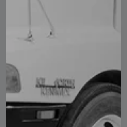
Read more
Explorando las Aplicaciones y Usos
de los Perfiles Tubulares
Rectangulares (PTR)
servadmn
agosto 28, 2024
No hay comentarios