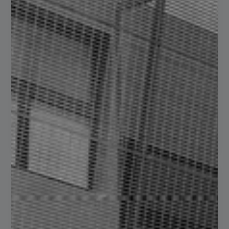
Construcción
servadmn
abril 30, 2025
No hay comentarios
El PTR (Perfil Tubular Rectangular) de acero es un material
ampliamente utilizado en la industria de la construcción
gracias a sus propiedades estructurales, versatilidad y
facilidad de instalación. Este tipo…
Read more