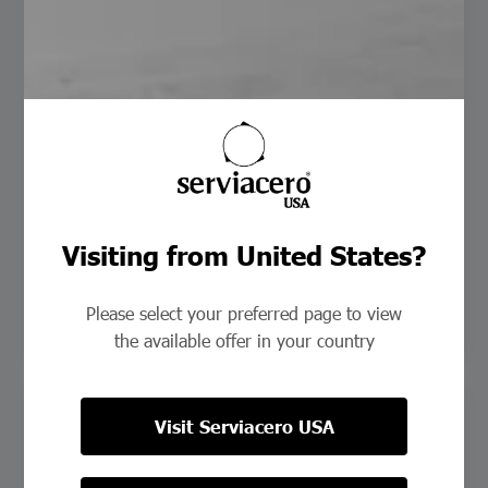
Cómo Serviacero Tubulares aporta
a la industria Automotriz
servadmn
julio 22, 2024
No hay comentarios
Bienvenidos al blog de este mes, les mostraremos como
Serviacero Tubulares realiza productos que conllevan
aplicación en la industria automotriz, siendo estos
componentes versátiles en aplicación desde un chasis
hasta…
Visiting from United States?
Read more
Please select your preferred page to view
the available offer in your country
Visit Serviacero USA