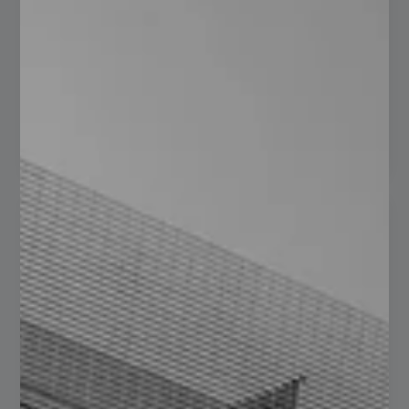
importantes, el tubo elíptico se usa más en el diseño
industrial. Su forma, diferente a los perfiles redondos o
cuadrados,…
Read more
Uso del PTR de Acero en la