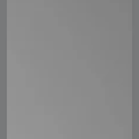
Read more
Tubo elíptico: la solución ligera y
resistente para el diseño industrial
servadmn
agosto 29, 2025
No hay comentarios
En un lugar donde la eficiencia y el diseño son