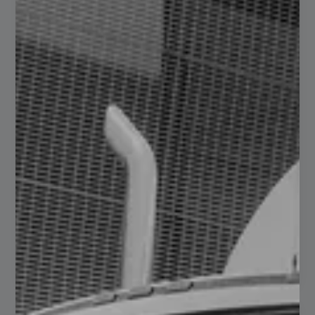
Tubular elíptico como un producto
especial
servadmn
noviembre 28, 2024
No hay comentarios
El mundo de los materiales y estructuras ha avanzado
significativamente en las últimas décadas, y dentro de este
ámbito, el tubular elíptico ha ganado una posición de
relevancia. Este perfil…
Read more