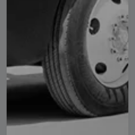
En el mundo de la ingeniería y la construcción, los perfiles
tubulares rectangulares (PTR) de acero son un
componente esencial que a menudo pasa desapercibido. A
pesar de su apariencia…
Read more