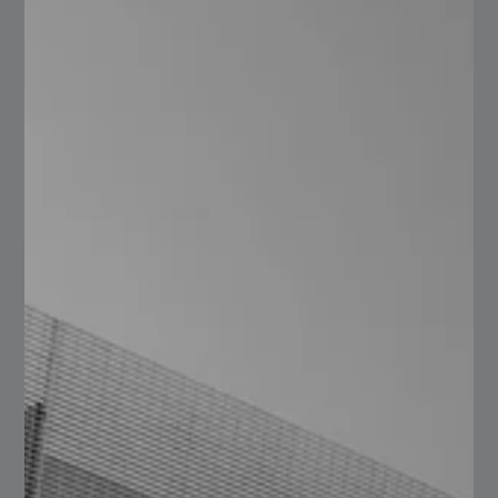
ofrecen
Es muy importante que la empresa proveedora de acero
tenga las certificaciones necesarias, ya sea la ISO 9001
o AS9100, que garanticen la calidad en los productos,
servicios y procesos. Si hay la opción, también puedes
revisar testimonios de clientes para verificar la calidad
de los materiales y/o servicios que ofrecen. En de
Serviacero Comercial garantizamos la confiabilidad de
nuestros procesos trabajando bajo un sistema de
calidad y mejora continua ISO 9001:2015; estamos
enfocados a satisfacer las necesidades de nuestros
clientes.
Averigua la capacidad de
producción y su