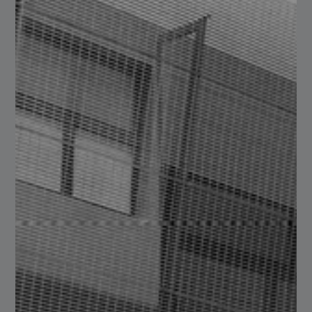
tecnología
Si tienes un proyecto grande, es importante que hables
con el proveedor acerca de su capacidad para producir
grandes volúmenes de productos de acero. Es
fundamental que se ajuste a tus necesidades y plazos de
entrega.
Verifica con qué
tecnología y equipos que
garantice la calidad y
eficiencia
En Serviacero Comercial nos especializamos en el
procesamiento, fabricación y comercialización de la