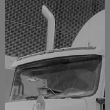
gama más amplia de productos de acero al carbón, para
las industrias metalmecánica, estructurista, de la
construcción y distribuidores.
Evalúa su atención al
cliente del proveedor de
acero
Puedes validar la atención al cliente por medio de
recomendaciones de clientes, también con
recomendaciones en sitios web o redes sociales, esto te
hará tener un panorama más claro que tan buen servicio
al cliente y comunicación se tiene con los clientes. El
equipo de Serviacero Comercial está en constante
capacitación para brindarte un mejor servicio y
atención.