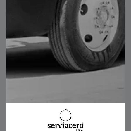
productos, en Serviacero Comercial fabricamos a
medida personalizada de productos de acero como
polín, montén, losacero, lámina acanalada, teja de
acero, así como distintos servicios para tus proyectos
como corte plasma, corte slitter, corte láser y nivelado
de lámina o placa. Así mismo contamos con varios
puntos de venta en la República Mexicana y servicio de
entrega.
Conoce todos nuestros productos, dentro del sitio web
de
. Somos tu proveedor de
Serviacero Comercial
acero confiable.
Conoce nuestro
para estar más informado en
LinkedIn
temas similares.
Muchas gracias por este 2023 – Serviacero
Electroforjados