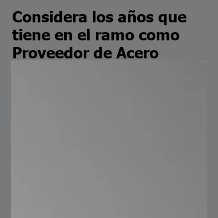
Considera los años que
tiene en el ramo como
Proveedor de Acero
Es importante que se investigue más sobre la empresa,
años de experiencia, su historia y datos relevantes sobre
esta, puedes encontrar dicha información en su sitio
web. Analiza la gama de productos y servicios que
ofrecen. Los años en el ramo te dice mucho de una
empresa y que tan sólida es, además te da un panorama
actual de esta. En Serviacero Comercial contamos con
más de 57 años de experiencia, contamos con una
amplia gama de productos y servicios.
Verifica que calidad