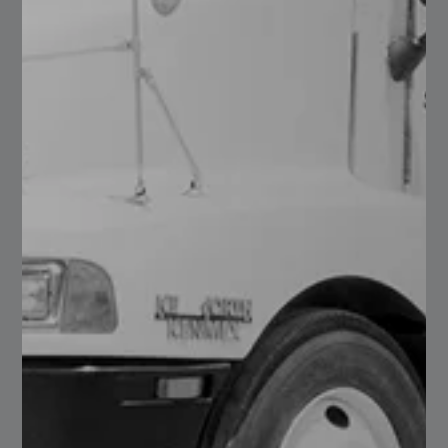
Compara sus precios con
otro proveedor de acero
Realiza un comparativo con distintos proveedores
asegúrate de que el precio sea razonable y competitivo
en comparación con otras empresas del ramo.
Investiga acera de sus
servicios adicionales
Si elegiste al proveedor, consulta que servicios
adicionales te puede ofrecer. Recuerda que mientras
más expectativas cumpla el proveedor será la
satisfacción que tengas. No solo se trata la venta de