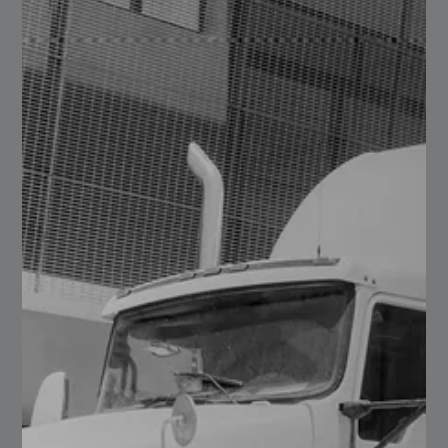
Este año ha sido particularmente desafiante, dentro de
nuestro gran objetivo a largo plazo, sin lugar a duda
nos brindó un peldaño más, en esa escalinata hacia la
meta, hemos alcanzado objetivos y récords mensuales
que nos han dado la confianza para seguir impulsando
el crecimiento, esto en gran parte debido al apoyo y
preferencia de parte de todos nuestros clientes.
Muchas gracias por elegirnos, por confiar en nosotros y
por permitir que Serviacero ORBIS siga siendo su más
confiable proveedor en soluciones de empaques de
acero.
Conoce más temas interesantes dentro de nuestro
sitio