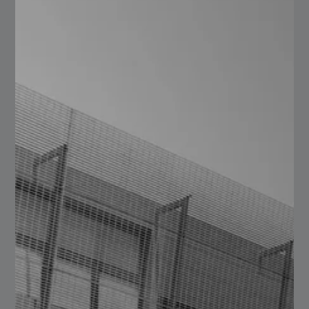
Durante todo el año, nos hemos esforzado arduamente.
Todos los colaboradores de la empresa para poder
ofrecerles soluciones confiables, buen trato y eficiencia
para poder así poder seguir contando con su confianza.
Ya que uno de los pilares que nos caracteriza y nos
mantiene firmes, es la relación a largo plazo con
nuestros clientes.
En el progreso de este año, no solo hemos ganado
excelentes clientes, sino también hemos reafirmado la
unión con los ya conocidos. Así mismo hemos crecido
digitalmente con nuestros seguidores en redes sociales,
los cuales están atentos a nuestras actualizaciones,
publicaciones y blogs.