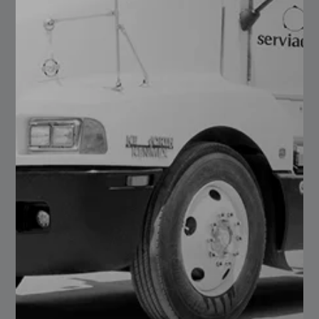
web oficial.
Sigue nuestra página de
para que puedas
LinkedIn
estar informado de nuevos blogs.
Conoce nuestro servicio de corte láser de fibra
óptica
Estimados seguidores y clientes
Search
for:
Entradas recientes
Polín Monten: uno de los elementos más utilizados en
naves industriales
Diferencias entre acero grado maquinaria y acero grado
herramienta
¿Cómo se utilizan tubulares en racks y sistemas
logísticos?
HDPE vs UHMW-PE