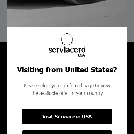
Tipos de acero utilizados en tubulares y sus
aplicaciones
Visiting from United States?
Bienvenido a Serviacero,
Please select your preferred page to view
tu proveedor confiable
the available offer in your country
Visit Serviacero USA