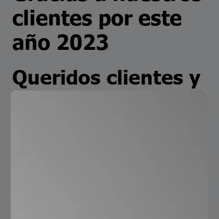
clientes por este
año 2023
Queridos clientes y
seguidores
Estamos próximos a concluir el año y queremos darles
las gracias por su confianza y por la fidelidad que nos
demostraron. Sin su apoyo y colaboración no
podríamos estar posicionados como la empresa que
somos hoy día.
Su proveedor confiable en soluciones de empaque
metálico
Serviacero ORBIS
.