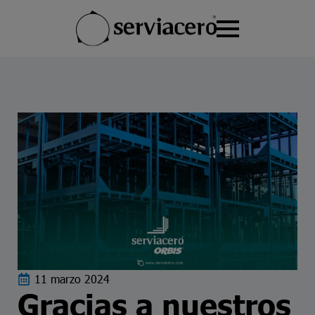
Portal de Clientes
Realizar un reporte: Línea de
E
Portal de Proveedores
Valores
11 marzo 2024
Gracias a nuestros