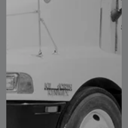
Cuenta con cierta capacidad de resistencia ante la
oxidación y corrosión, por lo cual es un material
que se puede utilizar tanto en interiores como en
exteriores.
Es un material maleable y flexible.
Aporta una apariencia estética a sus distintos
proyectos.
Gracias a su variedad de tamaños y calibres puede
elegir la que más convenga para el cumplimiento
de sus proyectos.
Es un material muy ligero y fácil de transportar.
También es resistente a otras condiciones como lo
es el polvo o el humo.
Ahora que conoces las características de la Lámina