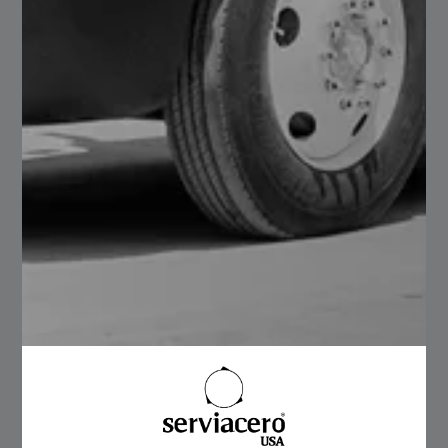
Antiderrapante como medidas, pesos calibres, así como
sus usos y ventajas, recuerda que en Serviacero
Comercial, contamos con amplia existencia, consulta
disponibilidad en nuestros centros de servicio.
Contáctanos estamos a tus órdenes para ayudarte con
tus solicitudes de cotización y proyectos al WhatsApp
5568155050 o al correo
comercial@serviacero.com
Serviacero Comercial Su Proveedor Confiable.
Visita
nuestro
sitio web
para conocer más sobre productos de
acero.
Sigue nuestra cuenta de
LinkedIn
para
mantenerte informado en todo momento de nuevos
blogs.
Beneficios de aplicar los Mezzanines en mi empresa
La Fabricación de Rejillas Especiales para proyectos
personalizadas
Search
for: