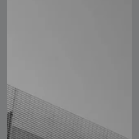
jabón.
En Serviacero Comercial contamos con una amplia
variedad de medidas que van en anchos de 3 y 4 pies,
largos de 10 pies, así como espesores en calibres 14,
12, 1/8, 10, 3/16 y ¼
El peso de una lámina
antiderrapante de acero varía en relación con el calibre
y dimensiones de esta que los hemos ya mencionado en
el párrafo anterior, el peso es muy diferente entre cada
una de las presentaciones al igual que los calibres ya
que hay algunos que se consideran como placas. Algo
que debes tomar muy en cuenta a la hora de
implementarla en tus proyectos.
Aquí lo que te
recomendamos en que busques asesoría y ayuda de un
experto que te indique cual puede ser la más adecuada
para tus proyectos.
Industrias donde se aplica la