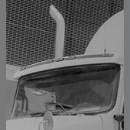
Como lo hemos comentado en este blog este material
que gracias a su antiderrapante garantizan la seguridad
y a su vez también disminuyen el riesgo de sufrir algún
resbalón o caída, en áreas sobre todo que se
encuentran expuestas a líquidos.
Este material es muy versátil ya que como vimos
en sus usos puede adaptarse y usarse para una
gran cantidad de proyectos.
Se elabora bajo la calidad ASTM A786 la cual
garantiza su resistencia, ante golpes o impactos.
Requiere de poco o mínimo mantenimiento, se
recomienda realizar limpiezas de forma periódica
al material, lo cual le representará un ahorro
significante en sus gastos.