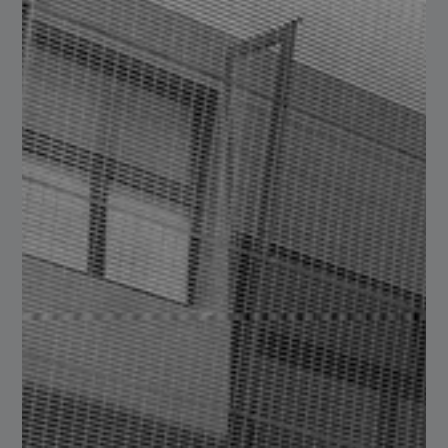
Lámina Antiderrapante
Agroindustria
Equipo pesado
Alimentos y Bebidas
Construcción
Estructurista
Transporte
Maquinaria
Ventajas de la Lámina
Antiderrapante