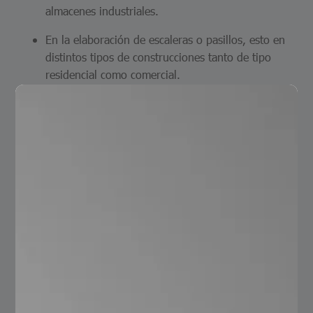
almacenes industriales.
En la elaboración de escaleras o pasillos, esto en
distintos tipos de construcciones tanto de tipo
residencial como comercial.
Para la fabricación de rampas industriales, puertas
y remolques.
En la elaboración de distintos pisos, plataformas,
grúas de elevación y defensas de distintos
vehículos como camiones o autobuses.
Construcción de carrocerías, rampas o plataformas
para barcos, muelles y cubiertas.
En la construcción de pisos para naves que se
dedican al sector alimenticio donde se requiere
mayor seguridad y evitar caídas, es un material
ideal para condiciones de humedad, aceite o