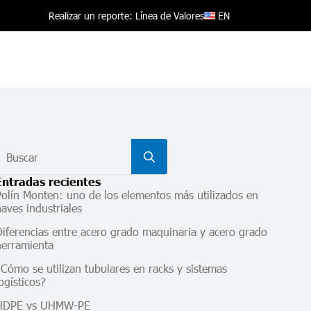
EN
Realizar un reporte: Línea de Valores
Search
for:
Entradas recientes
Polín Monten: uno de los elementos más utilizados en
naves industriales
Diferencias entre acero grado maquinaria y acero grado
herramienta
¿Cómo se utilizan tubulares en racks y sistemas
logísticos?
HDPE vs UHMW-PE