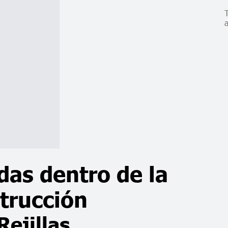
T
adas dentro de la
strucción
Rejillas