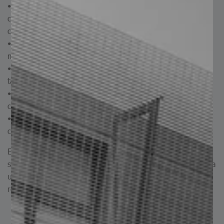
• Construcción: podemos encontrar aplicaciones en la
construcción de estructuras, edificios, puentes, viaductos,
cubiertas, entre otros.
• Industria pesada: se usan para la fabricación de
maquinaria pesada como excavadoras, grúas, entre otras.
• Almacenamiento: se emplean para la construcción de
tanques o contendedores.
• Cubiertas: son usadas para la elaboración de techos o
cubiertas en distintos tipos de proyectos.
• Refuerzo: se usan como soporte de hormigón para
complemento de materiales como vigas estructurales.
En resumen, el nivelado de placas no solo mejora
superficie del material y precisión, sino que también aporta
una mayor eficiencia, fácil instalación, mantenimiento
reducido y menores costos a largo plazo.
Capacidades de procesamiento Servicio de