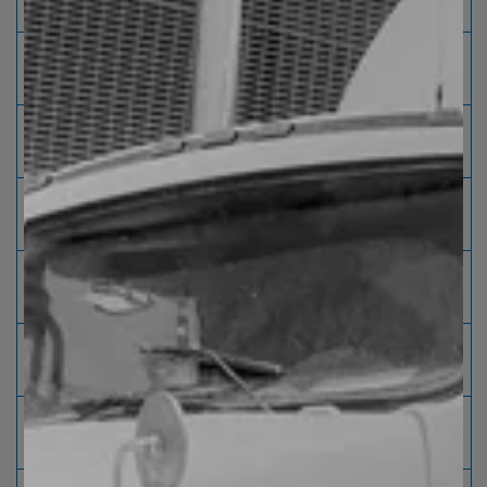
interior
Diámetro
Maximo 80" [203 cm] Mínimo 42" [ 107 cm]
exterior
Ancho de
Máximo 98" [249 cm] Mínimo 24" [61 cm]
Rollo
Largo de
Máximo 480" [ 1,250 cm] Mínimo 36" [91
Hoja
cm]
Altura de
Máximo 36" [91 cm] Incluyendo Tarimas /
Paquete
polines
Peso de
Máximo 10,000 kg [22,000 lbs] cada 240 "
Paquete
[610 cm]
Cepillado
Sistema de cepillos que limpia y aspira la
superficie mejorando así su aspecto.