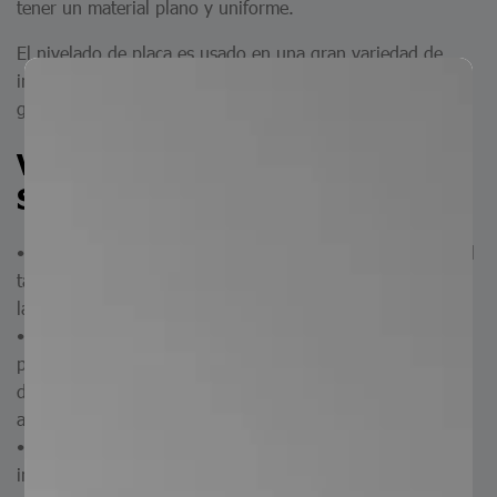
tener un material plano y uniforme.
El nivelado de placa es usado en una gran variedad de
industrias, como en la construcción, metalmecánica y
general donde se busca precisión de montaje.
Ventajas destacadas del
Servicio de Nivelado:
• Precisión: el servicio de nivelado de placa asegura que el
tamaño o dimensión que se procesa sea uniforme en toda
la superficie.
• Calidad: al someter las placas a servicio de nivelado se
pueden eliminar ondulaciones que tenga en la superficie y
de esta forma aporta mejor calidad para sus distintas
aplicaciones.
• Fácil montaje: al usar placas niveladas, se facilita la
instalación y montaje ya que hay menor riesgo de que