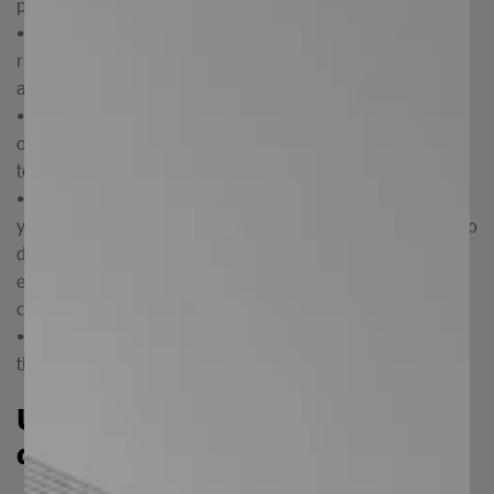
pueda existir imperfecciones en el material.
• Desperdicio: cuando se nivelan las placas hay menor
riesgo de que se tenga que cortar el material si cuenta con
alguna imperfección.
• Duración: al someter el material a este proceso se
obtienen placas con mayor durabilidad y se aumenta la
tenacidad.
• Mantenimiento: requieren mantenimiento a largo plazo
ya que al estar niveladas presentan menor desgaste al paso
del tiempo en comparación con las placas que no tienen
este proceso y esto a su vez le representa un ahorro en
costos.
• Versatilidad: se pueden procesar materiales de varios
tipos rolado caliente, decapado y sin decapar.
Usos y aplicaciones del Servicio
de Nivelado: