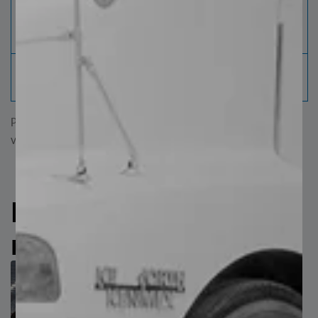
Medidor
En tiempo real inspecciona el 100% del
de
material asegurando cumpla con la
Planeza
especificación.
Marcado
Cada hoja es identificada con información
de Hojas
para la correcta rastreabilidad del producto.
Para una mejor visualización gira tu dispositivo o visita la
versión de escritorio
Productos
relacionados