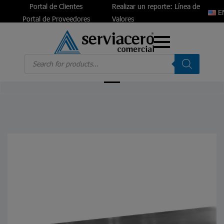
Portal de Clientes
Realizar un reporte: Línea de
E
Portal de Proveedores
Valores
Products
search