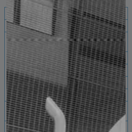
Nivelado
Placa de Rollo Calidad Láser
Material
Rolado Caliente Decapado y sin Decapar
Espesores
Espesor
Propiedades mecánicas (psi máx
en Límite Elástico)
0.750"
L.E 77,000
0.625"
L.E 80,000
0.500"
L.E 100,000
0.074"
Min
Peso de
≤ 36,000 kg [80,000 lbs]
Rollo
Diámetro
Máximo 30" [76 cm] Mínimo 24" [ 61 cm]