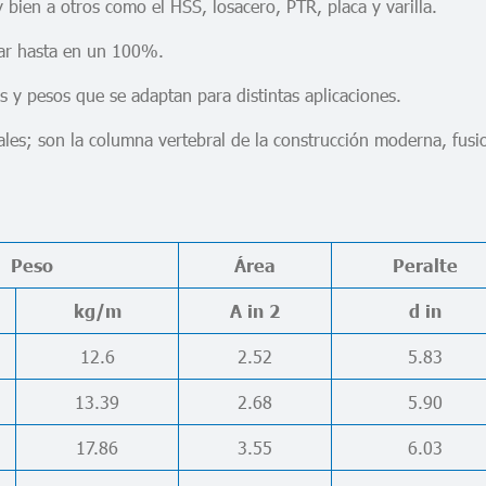
bien a otros como el HSS, losacero, PTR, placa y varilla.
izar hasta en un 100%.
s y pesos que se adaptan para distintas aplicaciones.
es; son la columna vertebral de la construcción moderna, fusion
Peso
Área
Peralte
kg/m
A in 2
d in
12.6
2.52
5.83
13.39
2.68
5.90
17.86
3.55
6.03