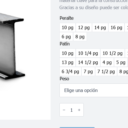
material clave para la construcción
Gracias a su diseño puede ser col
Peralte
10 pg
12 pg
14 pg
16 pg
6 pg
8 pg
Patín
10 pg
10 1/4 pg
10 1/2 pg
13 pg
14 1/2 pg
4 pg
5 pg
6 3/4 pg
7 pg
7 1/2 pg
8 p
Peso
Viga
IPR
cantidad