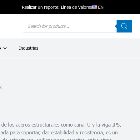
EN
Realizar un reporte: Línea de Valores
Products
search
o
Industrias
R
a de los aceros estructurales como canal U y la viga IPS,
ada para soportar, dar estabilidad y resistencia, es un