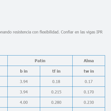
ando resistencia con flexibilidad. Confiar en las vigas IPR
Patín
Alma
b in
tf in
tw in
3.94
0.18
0.17
3.94
0.215
0.170
4.00
0.280
0.230