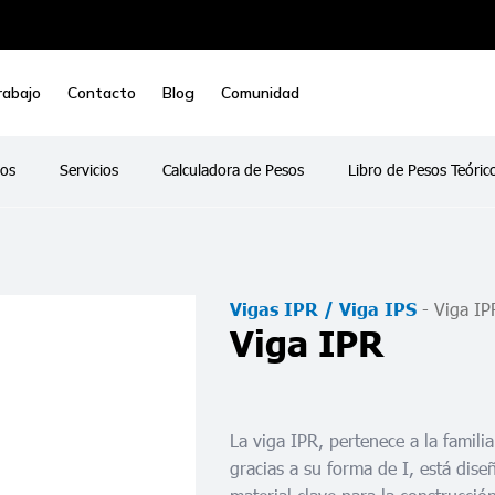
rabajo
Contacto
Blog
Comunidad
os
Servicios
Calculadora de Pesos
Libro de Pesos Teóric
-
Viga IP
Vigas IPR / Viga IPS
Viga IPR
La viga IPR, pertenece a la famili
gracias a su forma de I, está diseñ