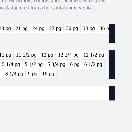
 de estructuras, edificaciones, puentes, entre otros.
ocada tanto en forma horizontal como vertical.
18 pg
21 pg
24 pg
27 pg
30 pg
33 pg
36 pg
11 pg
11 1/2 pg
12 pg
12 1/4 pg
12 1/2 pg
5 1/4 pg
5 1/2 pg
5 3/4 pg
6 pg
6 1/2 pg
g
8 1/4 pg
9 pg
16 pg