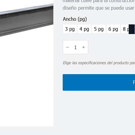
material clave para la construcció
diseño permite que se puede usar 
Ancho (pg)
3 pg
4 pg
5 pg
6 pg
8 pg
Viga
IPS
cantidad
Elige las especificaciones del producto par