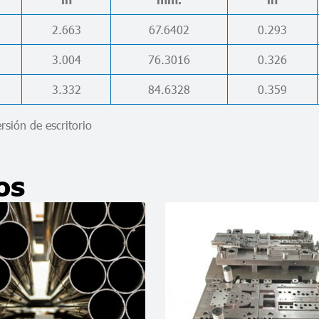
2.663
67.6402
0.293
3.004
76.3016
0.326
3.332
84.6328
0.359
ersión de escritorio
os