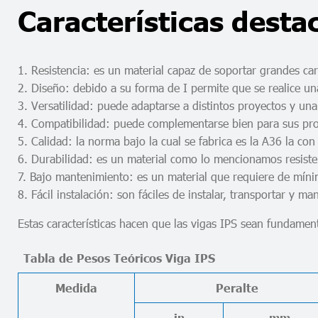
Características desta
1. Resistencia: es un material capaz de soportar grandes ca
2. Diseño: debido a su forma de I permite que se realice un
3. Versatilidad: puede adaptarse a distintos proyectos y una
4. Compatibilidad: puede complementarse bien para sus pro
5. Calidad: la norma bajo la cual se fabrica es la A36 la co
6. Durabilidad: es un material como lo mencionamos resiste
7. Bajo mantenimiento: es un material que requiere de mín
8. Fácil instalación: son fáciles de instalar, transportar y man
Estas características hacen que las vigas IPS sean fundament
Tabla de Pesos Teóricos Viga IPS
Medida
Peralte
in
mm.