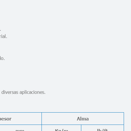
.
ial.
do.
 diversas aplicaciones.
pesor
Alma
mm.
Kg/m
lb/ft