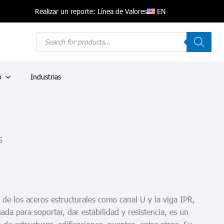
EN
Realizar un reporte: Línea de Valores
Products
search
o
Industrias
S
a de los aceros estructurales como canal U y la viga IPR,
ada para soportar, dar estabilidad y resistencia, es un