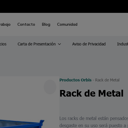
rabajo
Contacto
Blog
Comunidad
cios
Carta de Presentación
Aviso de Privacidad
Indust
-
Rack de Metal
Productos Orbis
Rack de Metal
Los racks de metal están pensados
desgaste en su uso será puesto a 