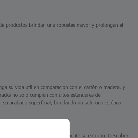
o de productos brindan una robustes mayor y prolongan el
onga su vida útil en comparación con el cartón o madera. y
 racks no solo cumplen con altos estándares de
n su acabado superficial, brindando no solo una estética
bién una pieza que mejora visualmente su entorno. Descubra