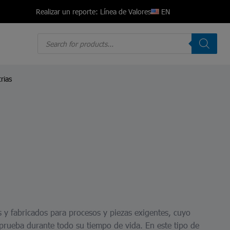
EN
Realizar un reporte: Línea de Valores
Products
search
rias
 y fabricados para procesos y piezas exigentes, cuyo
prueba durante todo su tiempo de vida. En este tipo de