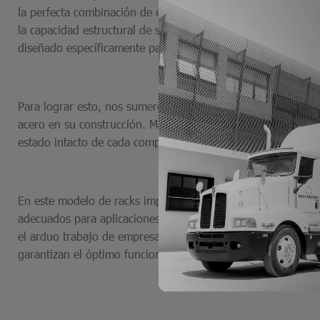
la perfecta combinación de estilo y durabilidad con nuestros
la capacidad estructural de soportar las estibas indicadas 
diseñado específicamente para el traslado eficiente entre p
Para lograr esto, nos sumergimos en el desarrollo de un d
acero en su construcción. Más allá de la funcionalidad, busc
estado intacto de cada componente durante su trayecto entre
En este modelo de racks implementamos el uso de aditamento
adecuados para aplicaciones de piezas muy pesadas o condi
el arduo trabajo de empresas con piezas pesadas o metálicas,
garantizan el óptimo funcionamiento bajo estas condiciones