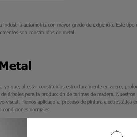
 la industria automotriz con mayor grado de exigencia. Este tip
lementos son constituidos de metal.
 Metal
, ya que, al estar constituidos estructuralmente en acero, prol
a de árboles para la producción de tarimas de madera. Nuestros
vo visual. Hemos aplicado el proceso de pintura electrostática e
n condiciones normales.
, ofreciendo no solo un producto robusto y confiable, sino tam