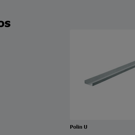
os
Polín U