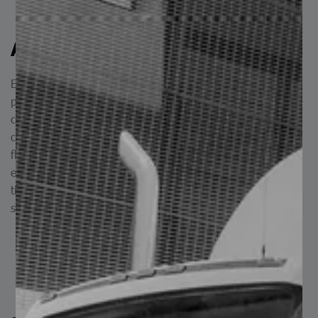
Aplicaciones del AISI 416
En cuanto a aplicaciones, el AISI 416 es empleado en la
producción de partes mecánicas expuestas a ambientes
corrosivos moderados, como tornillería, bujes, coples,
conexiones, etc., también se utiliza en la fabricación de
flechas y componentes de bombas de extracción de agua
en el sector agrícola, y puede sustituir al acero inoxidable
tipo 303 AISI en condiciones no severamente corrosivas y
sin exposición permanente a altas temperaturas.