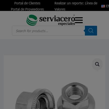
Portal de Clientes
Realizar un reporte: Línea de
E
Portal de Proveedores
Valores
Products
search