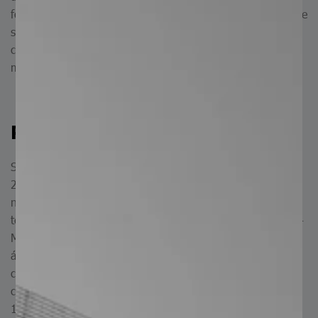
fósforo, mínimo del 0.15% de azufre, máximo del 1.0% de
silicio y de un 12.0 a14.0% de cromo, se distingue por su
capacidad de endurecimiento por transformación a
martensita y resistencia a la corrosión.
Propiedades del AISI 416
Suministrado en estado recocido con dureza máxima de
262 HB (~26 HRC), presenta propiedades mecánicas
notables a temperatura ambiente, con resistencia a la
2
tensión de 510 MPa (74,000 Lb/in
), límite elástico de 274
2
MPa (40,000 Lb/in
), elongación del 30%, reducción de
área del 60%, estos valores son típicos y aplican en
condiciones de recocido, no son mandatorios, y deben
considerarse como referencia general (NMX – B- 83 –
1988).