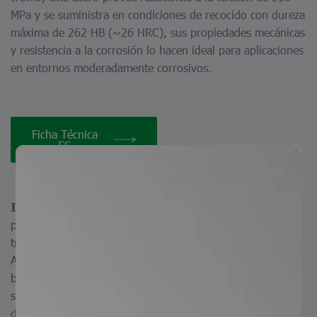
MPa y se suministra en condiciones de recocido con dureza
máxima de 262 HB (~26 HRC), sus propiedades mecánicas
y resistencia a la corrosión lo hacen ideal para aplicaciones
en entornos moderadamente corrosivos.
Ficha Técnica
ES
es un acero inoxidable martensítico
Inox 416
perteneciente a la familia de aceros endurecibles por
transformación a martensita (conforme a ASTM
A582/A582M-12: 416 re-aprobado en 2017), también es
buscado como AISI/SAE 416, DIN 1.4005, y JIS SUS 416,
su composición química, que contiene máximo del 0.15%
de carbono, 1.25% de manganeso, máximo del 0.06% de