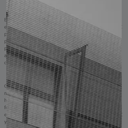
Este acero se distingue por ser una variante del AISI 410,
el 416 es capaz de alcanzar durezas cercanas a los 42 HRC
por endurecimiento por transformación a martensita, se
puede revenir a diversas temperaturas para ajustar sus
propiedades mecánicas y tenacidad, por la adición de
azufre es mejorada su maquinabilidad, siendo clasificado
como “Free Machining Stainless Steel”.
Ofrece buena resistencia a la corrosión, tiene propiedades
magnéticas, manteniendo su resistencia a la oxidación
hasta 760 °C, no obstante, se debe tener precaución en la
forja, ya que el contenido de azufre reduce la forjabilidad
en caliente, recomendándose un rango de 1150 – 1260 °C
y evitando forjar por debajo de 870 °C.