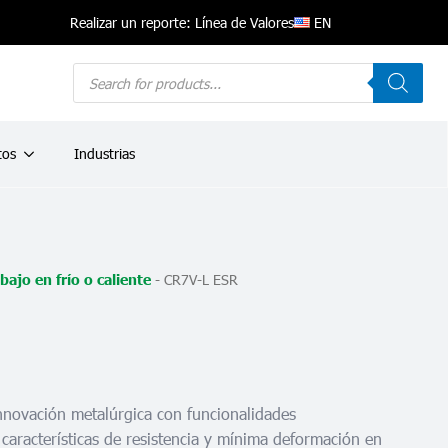
EN
Realizar un reporte: Línea de Valores
Products
search
tos
Industrias
-
CR7V-L ESR
ajo en frío o caliente
nnovación metalúrgica con funcionalidades
características de resistencia y mínima deformación en