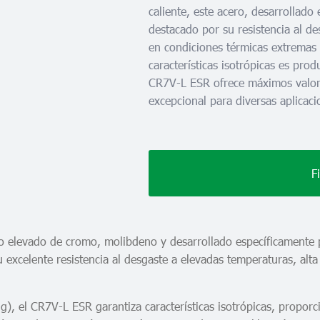
caliente, este acero, desarrollado
destacado por su resistencia al des
en condiciones térmicas extremas y
características isotrópicas es pro
CR7V-L ESR ofrece máximos valore
excepcional para diversas aplicaci
F
o elevado de cromo, molibdeno y desarrollado específicamente 
u excelente resistencia al desgaste a elevadas temperaturas, alt
g), el CR7V-L ESR garantiza características isotrópicas, propo