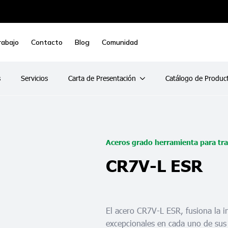
rabajo
Contacto
Blog
Comunidad
s
Servicios
Carta de Presentación
Catálogo de Produc
Aceros grado herramienta para trab
CR7V-L ESR
El acero CR7V-L ESR, fusiona la i
excepcionales en cada uno de sus 